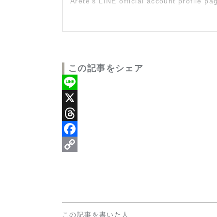
Arete's LINE official account profile p
この記事をシェア
Line
X
Threads
Facebook
Copy
Link
この記事を書いた人