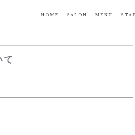
HOME
SALON
MENU
STA
いて