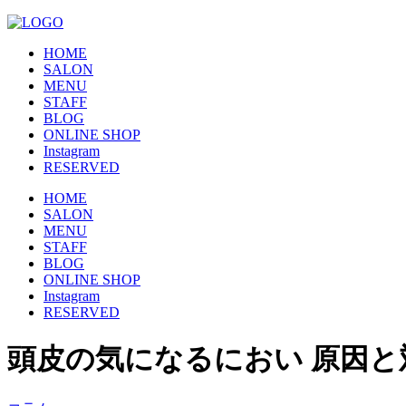
HOME
SALON
MENU
STAFF
BLOG
ONLINE SHOP
Instagram
RESERVED
HOME
SALON
MENU
STAFF
BLOG
ONLINE SHOP
Instagram
RESERVED
頭皮の気になるにおい 原因と対策 