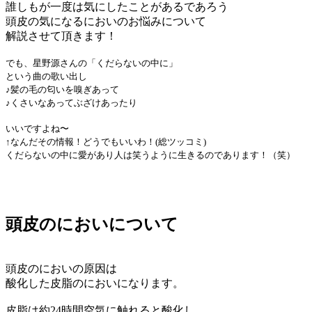
誰しもが一度は気にしたことがあるであろう
頭皮の気になるにおいのお悩みについて
解説させて頂きます！
でも、星野源さんの「くだらないの中に」
という曲の歌い出し
♪髪の毛の匂いを嗅ぎあって
♪くさいなあってぶざけあったり
いいですよね〜
↑なんだその情報！どうでもいいわ！(総ツッコミ)
くだらないの中に愛があり人は笑うように生きるのであります！（笑）
頭皮のにおいについて
頭皮のにおいの原因は
酸化した皮脂のにおいになります。
皮脂は約24時間空気に触れると酸化し