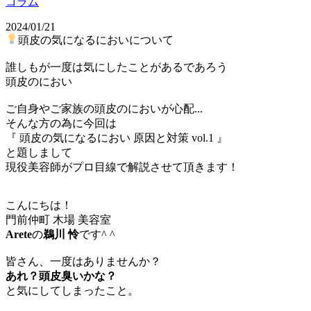
コラム
2024/01/21
頭皮の気になるにおいについて
誰しもが一度は気にしたことがあるであろう
頭皮のにおい
ご自身やご家族の頭皮のにおいが心配...
そんな方の為に今回は
『 頭皮の気になるにおい 原因と対策 vol.1 』
と題しまして
現役美容師がプロ目線で解説させて頂きます！
こんにちは！
門前仲町 木場 美容室
Arete
の
鵜川 怜
です^ ^
皆さん、一度はありませんか？
あれ？頭皮臭いかな？
と気にしてしまったこと。